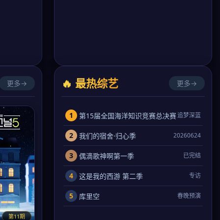
🔥 最热综艺
更多→
更多→
1
第15届全国海洋知识竞赛总决赛
追梦深蓝
2
我们的宿舍·归心季
20260624
3
偶滴歌神啊第一季
已完结
4
这是我的西游 第二季
专访
5
库里空
春晚预演
第11期