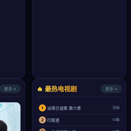
🔥 最热电视剧
更多→
更多→
1
设得兰谜案 第六季
完结
2
行医道
14集