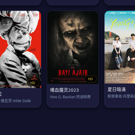
HD
HD
夏日暗涌
嗜血魔灵2023
拉
新原泰佑 向里祐
Vino G. Bastian 阿迪帕蒂
施瓦茨 Hilde Dalik