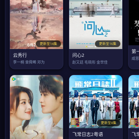
更新至14集
更新至16集
第
云秀行
问心2
咸恩
李一桐 曾舜晞 邓为
赵又廷 毛晓彤 金世佳
更新至8集
飞常日志2粤语
飞