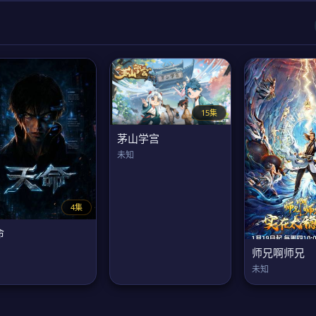
15集
茅山学宫
未知
4集
命
师兄啊师兄
未知