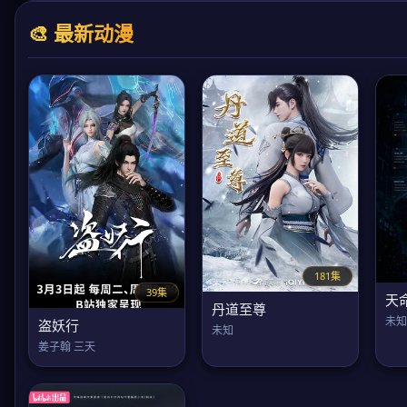
🎨 最新动漫
181集
39集
天
丹道至尊
未知
盗妖行
未知
姜子翰 三天