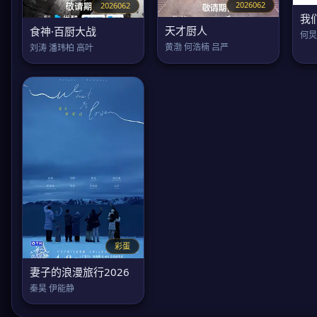
2026062
2026062
我
天才厨人
食神·百厨大战
何炅
黄渤 何浩楠 吕严
刘涛 潘玮柏 高叶
彩蛋
妻子的浪漫旅行2026
秦昊 伊能静