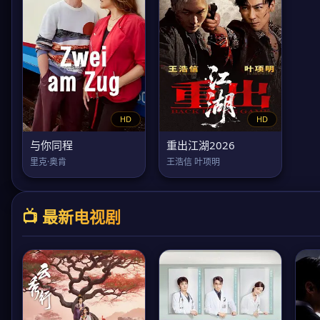
HD
HD
与你同程
重出江湖2026
里克·奥肯
王浩信 叶项明
📺 最新电视剧