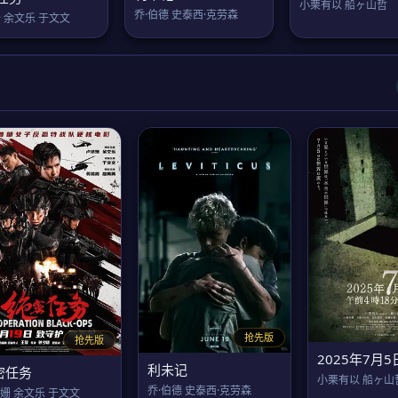
小栗有以 船ヶ山哲
乔·伯德 史泰西·克劳森
 余文乐 于文文
抢先版
抢先版
利未记
密任务
小栗有以 船ヶ山
乔·伯德 史泰西·克劳森
姗 余文乐 于文文