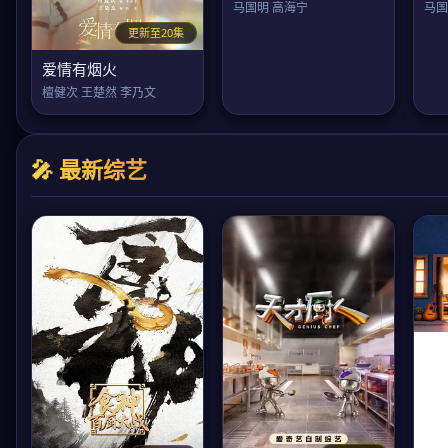
马国明 高海宁
马国
更新至20集
爱情有烟火
檀健次 王楚然 李乃文
🎤 最新综艺