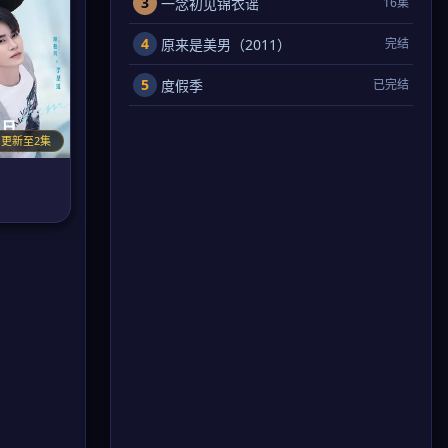
3
一念初见锦衣谣
16集
4
原来是美男（2011）
完结
5
度假季
已完结
更新至2集