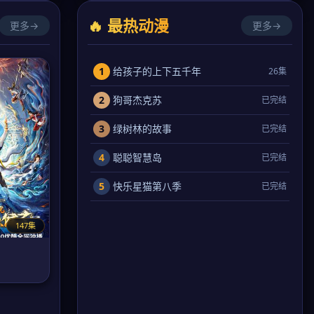
🔥 最热动漫
更多→
更多→
1
给孩子的上下五千年
26集
2
狗哥杰克苏
已完结
3
绿树林的故事
已完结
4
聪聪智慧岛
已完结
5
快乐星猫第八季
已完结
147集