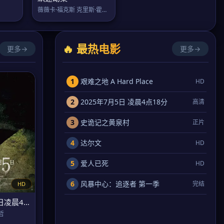
薇薇卡·福克斯 克里斯·霍尔登
🔥 最热电影
更多→
更多→
1
艰难之地 A Hard Place
HD
2
2025年7月5日 凌晨4点18分
高清
3
史诡记之黄泉村
正片
4
达尔文
HD
5
爱人已死
HD
6
风暴中心：追逐者 第一季
完结
HD
2025年7月5日凌晨4点18分
哲