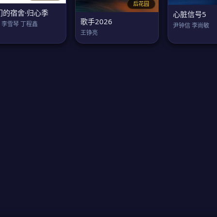
后花园
们的宿舍·归心季
心脏信号5
歌手2026
 李雪琴 丁程鑫
尹钟信 李尚敏
王铮亮