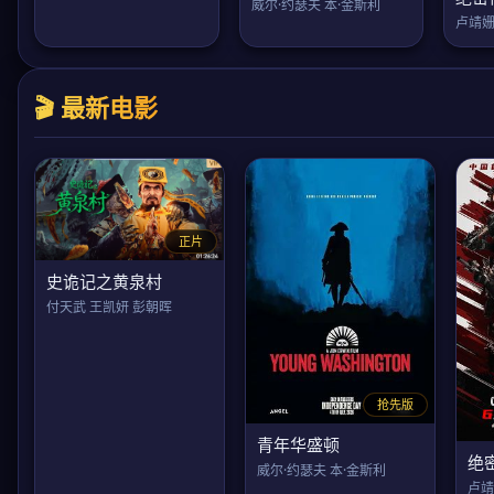
威尔·约瑟夫 本·金斯利
卢靖姗
🎬 最新电影
正片
史诡记之黄泉村
付天武 王凯妍 彭朝晖
抢先版
青年华盛顿
绝
威尔·约瑟夫 本·金斯利
卢靖