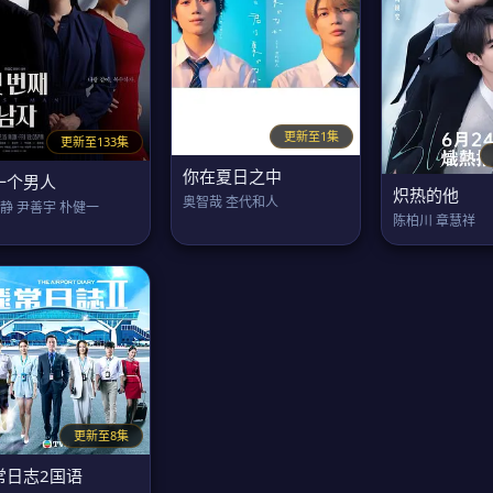
更新至1集
更新至133集
你在夏日之中
一个男人
炽热的他
奥智哉 杢代和人
静 尹善宇 朴健一
陈柏川 章慧祥
更新至8集
常日志2国语