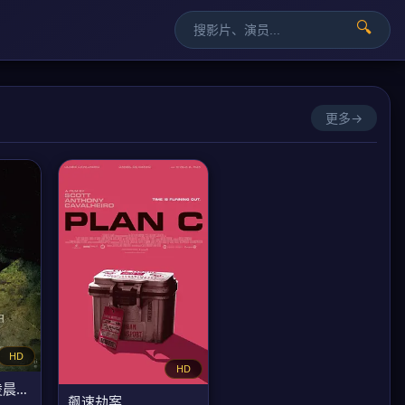
🔍
更多→
HD
HD
2025年7月5日凌晨4点18分
飙速劫案