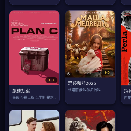
HD
HD
玛莎和熊2025
维塔丽雅·科尔尼扬科
飙速劫案
珀
薇薇卡·福克斯 克里斯·霍尔登
西蒙·