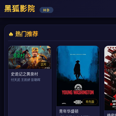
黑狐影院
HD
🔥 热门推荐
正片
史诡记之黄泉村
付天武 王凯妍 彭朝晖
抢先版
青年华盛顿
绝密