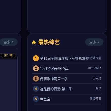
🔥 最热综艺
更多→
更多→
第11期
1
第15届全国海洋知识竞赛总决赛
追梦深蓝
2
我们的宿舍·归心季
20260624
3
偶滴歌神啊第一季
已完结
4
这是我的西游 第二季
专访
5
库里空
春晚预演