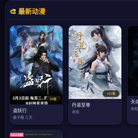
🎨 最新动漫
181集
39集
天
丹道至尊
未知
盗妖行
未知
姜子翰 三天