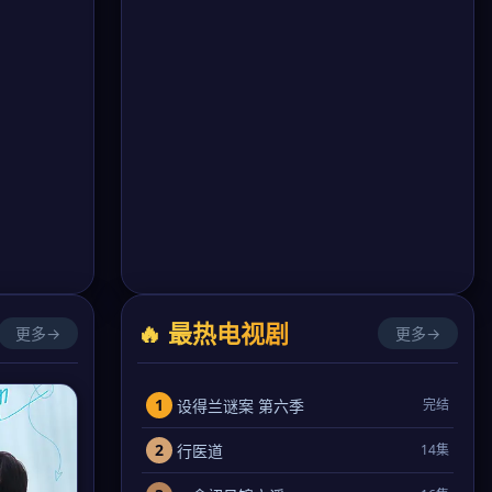
🔥 最热电视剧
更多→
更多→
1
设得兰谜案 第六季
完结
2
行医道
14集