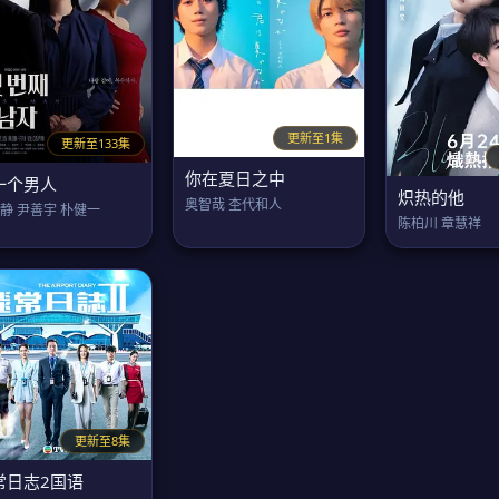
更新至1集
更新至133集
你在夏日之中
一个男人
炽热的他
奥智哉 杢代和人
静 尹善宇 朴健一
陈柏川 章慧祥
更新至8集
常日志2国语