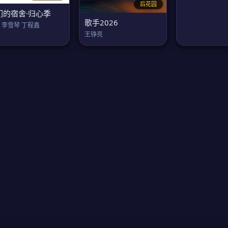
后花园
们的宿舍·归心季
歌手2026
 李雪琴 丁程鑫
王铮亮