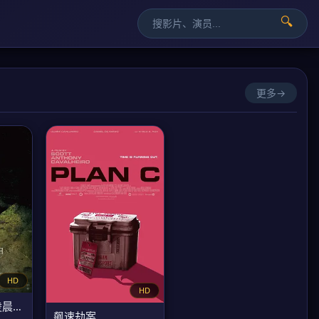
🔍
更多→
HD
HD
2025年7月5日凌晨4点18分
飙速劫案