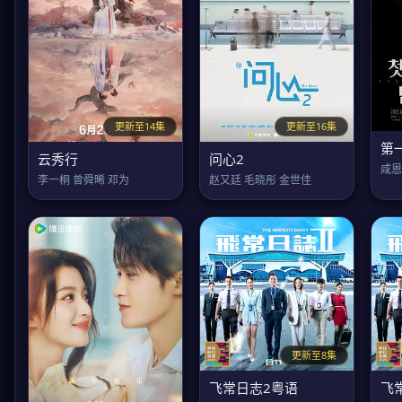
更新至14集
更新至16集
第
云秀行
问心2
咸恩
李一桐 曾舜晞 邓为
赵又廷 毛晓彤 金世佳
更新至8集
飞常日志2粤语
飞