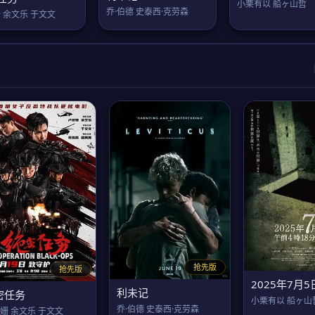
小栗有以 船ヶ山哲
乔·伯德 史泰西·克劳森
 余文乐 于文文
抢先版
抢先版
利未记
密任务
小栗有以 船ヶ山
乔·伯德 史泰西·克劳森
姗 余文乐 于文文