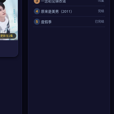
3
一念初见锦衣谣
16集
4
原来是美男（2011）
完结
5
度假季
已完结
更新至2集