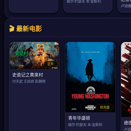
威尔·约瑟夫 本·金斯利
卢靖姗
🎬 最新电影
正片
史诡记之黄泉村
付天武 王凯妍 彭朝晖
抢先版
青年华盛顿
绝
威尔·约瑟夫 本·金斯利
卢靖