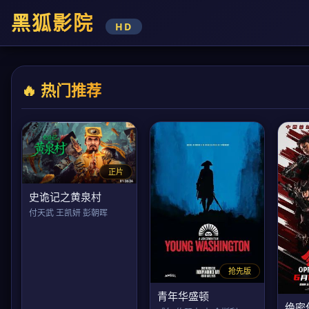
黑狐影院
HD
🔥 热门推荐
正片
史诡记之黄泉村
付天武 王凯妍 彭朝晖
抢先版
青年华盛顿
绝密