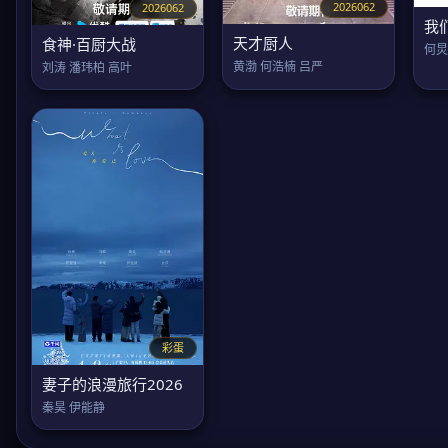
2026062
2026062
我
天才厨人
食神·百厨大战
何炅
黄渤 何浩楠 吕严
刘涛 潘玮柏 高叶
彩蛋
妻子的浪漫旅行2026
秦昊 伊能静