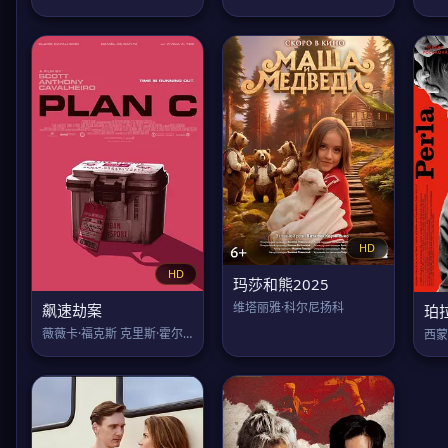
HD
HD
玛莎和熊2025
维塔丽雅·科尔尼扬科
飙速劫案
珀
薇薇卡·福克斯 克里斯·霍尔登
西蒙·