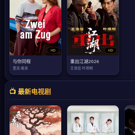
HD
HD
与你同程
重出江湖2026
里克·奥肯
王浩信 叶项明
📺 最新电视剧