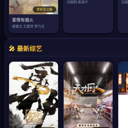
马国明 高海宁
马国
更新至20集
爱情有烟火
檀健次 王楚然 李乃文
🎤 最新综艺