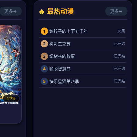
🔥 最热动漫
更多→
更多→
1
给孩子的上下五千年
26集
2
狗哥杰克苏
已完结
3
绿树林的故事
已完结
4
聪聪智慧岛
已完结
5
快乐星猫第八季
已完结
147集