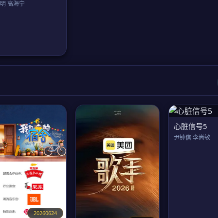
明 高海宁
心脏信号5
尹钟信 李尚敏
20260624