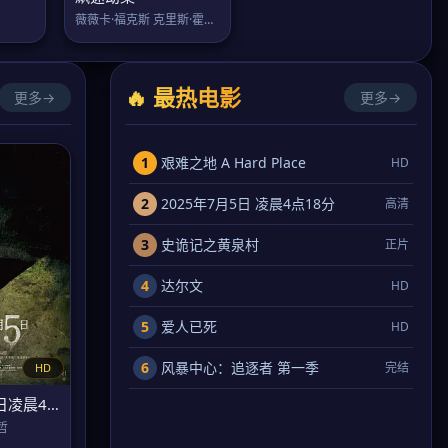
薇薇卡·福克斯 克里斯·霍尔登
🔥 最热电影
更多→
更多→
1
艰难之地 A Hard Place
HD
2
2025年7月5日 凌晨4点18分
高清
3
史诡记之黄泉村
正片
4
达尔文
HD
5
爱人已死
HD
6
风暴中心：追逐者 第一季
完结
HD
2025年7月5日凌晨4点18分
哲