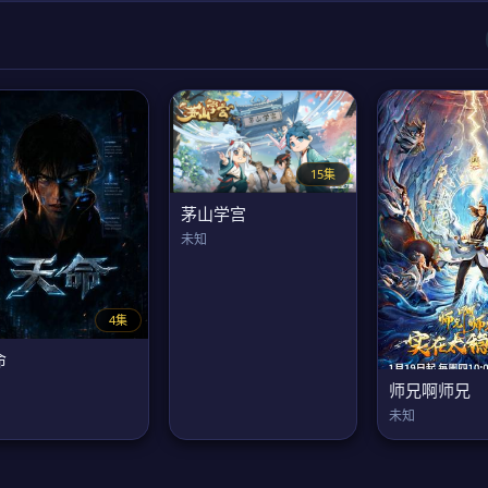
15集
茅山学宫
未知
4集
命
师兄啊师兄
未知