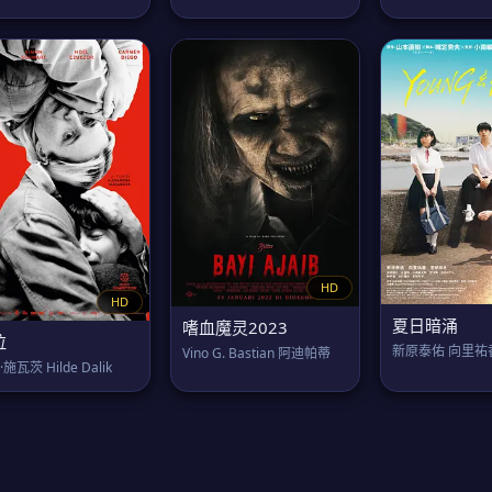
HD
HD
夏日暗涌
嗜血魔灵2023
拉
新原泰佑 向里祐
Vino G. Bastian 阿迪帕蒂
施瓦茨 Hilde Dalik